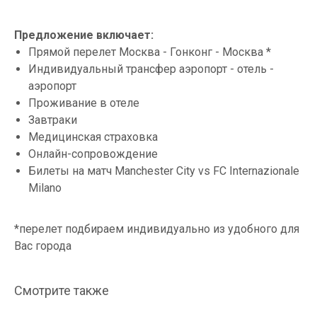
Предложение включает:
Прямой перелет Москва - Гонконг - Москва *
Индивидуальный трансфер аэропорт - отель -
Информация
аэропорт
Travel Stories
Agency
Проживание в отеле
Договор поручения
г. Екатеринбург
Завтраки
Договор оферты
Медицинская страховка
Политика
конфиденциальности
Онлайн-сопровождение
Билеты на матч Manchester City vs FC Internazionale
Milano
Реквизиты
Социальные сети
OOO TK "ФЭМЭЛИ"
instagram
*перелет подбираем индивидуально из удобного для
ИНН 6658468751
telegram
Вас города
КПП 665801001
Смотрите также
managers@travelstories.agency