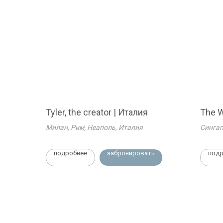
Tyler, the creator | Италия
The W
Милан, Рим, Неаполь, Италия
Синга
подробнее
забронировать
подр
Информация
Travel Stories Agency
Договор поручения
г. Екатеринбург
Договор оферты
managers@travelstories.agency
Политика конфиден