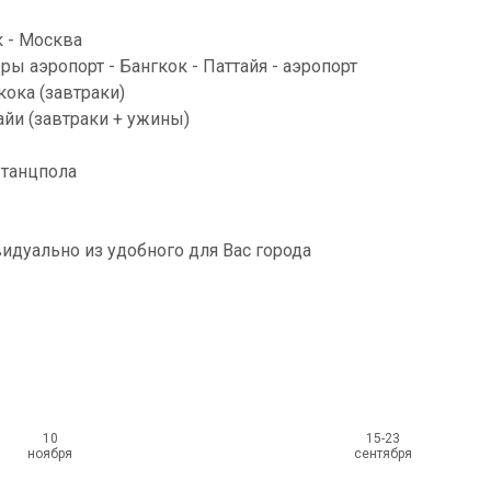
к - Москва
 аэропорт - Бангкок - Паттайя - аэропорт
ока (завтраки)
айи (завтраки + ужины)
 танцпола
идуально из удобного для Вас города
10
15-23
ноября
сентября