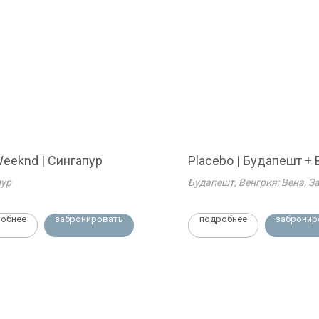
eeknd | Сингапур
Placebo | Будапешт + 
пур
Будапешт, Венгрия; Вена, З
Австрия
обнее
забронировать
подробнее
забронир
Реквизиты
OOO TK "ФЭМЭЛИ"
ИНН 6658468751
КПП 665801001
циальности