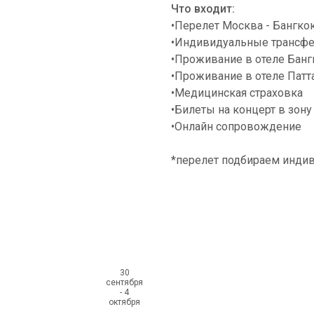
Что входит:
•Перелет Москва - Бангко
•Индивидуальные трансферы
•Проживание в отеле Бангк
•Проживание в отеле Патт
•Медицинская страховка
•Билеты на концерт в зону
•Онлайн сопровождение
*перелет подбираем индив
30
сентября
- 4
октября