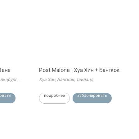
Вена
Post Malone | Хуа Хин + Бангкок
альцбург,
Хуа Хин, Бангкок, Таиланд
овать
подробнее
забронировать
Социальные сети
instagram
telegram