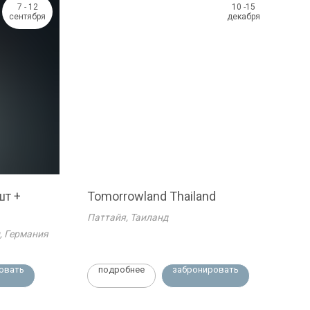
7 - 12
10 -15
сентября
декабря
шт +
Tomorrowland Thailand
Паттайя, Таиланд
, Германия
овать
подробнее
забронировать
Социальные сети
instagram