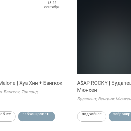
15-23
сентября
Malone | Хуа Хин + Бангкок
A$AP ROCKY | Будапе
Мюнхен
н, Бангкок, Таиланд
Будапешт, Венгрия; Мюнхен
обнее
забронировать
подробнее
забронир
Реквизиты
OOO TK "ФЭМЭЛИ"